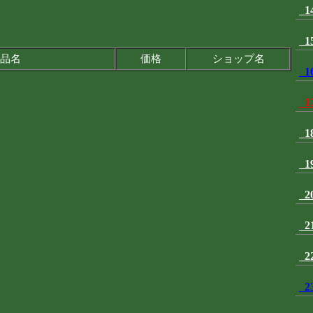
1
1
品名
価格
ショップ名
1
1
1
1
2
2
2
2