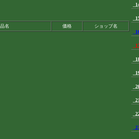
1
1
品名
価格
ショップ名
1
1
1
1
2
2
2
2