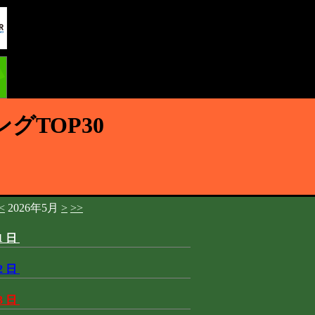
グTOP30
<
2026年5月
>
>>
1 日
2 日
3 日