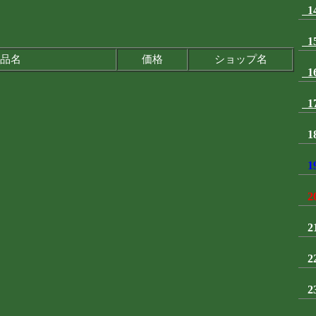
1
1
品名
価格
ショップ名
1
1
18
19
20
21
22
23